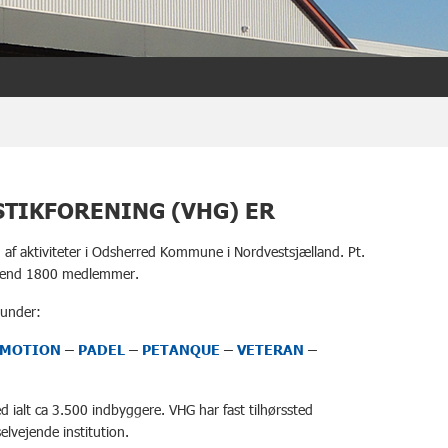
TIKFORENING (VHG) ER
 af aktiviteter i Odsherred Kommune i Nordvestsjælland. Pt.
ere end 1800 medlemmer.
runder:
MOTION
–
PADEL
–
PETANQUE
–
VETERAN
–
ialt ca 3.500 indbyggere. VHG har fast tilhørssted
elvejende institution.