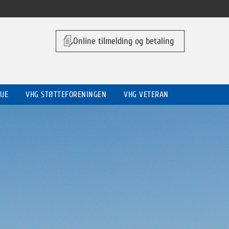
Online tilmelding og betaling
UE
VHG STØTTEFORENINGEN
VHG VETERAN