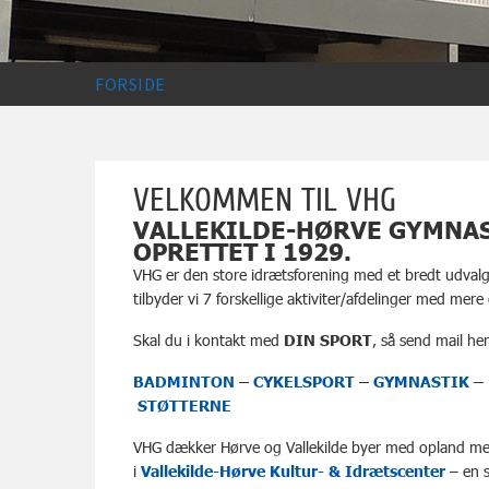
FORSIDE
VELKOMMEN TIL VHG
VALLEKILDE-HØRVE GYMNAS
OPRETTET I 1929.
VHG er den store idrætsforening med et bredt udvalg
tilbyder vi 7 forskellige aktiviter/afdelinger med m
Skal du i kontakt med
DIN SPORT
, så send mail he
BADMINTON
–
CYKELSPORT
–
GYMNASTIK
–
STØTTERNE
VHG dækker Hørve og Vallekilde byer med opland med 
i
Vallekilde-Hørve Kultur- & Idrætscenter
– en s