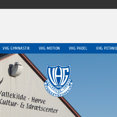
VHG GYMNASTIK
VHG MOTION
VHG PADEL
VHG PETANQ