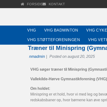
FORSIDE
KONTAKT
VHG
VHG BADMINTON
VHG CYK
VHG STØTTEFORENINGEN
VHG VET
Træner til Minispring (Gymnas
nmadmin
|
Posted on
august 20, 2025
VHG søger træner til Minispring (Gymnastik
Vallekilde-Hørve Gymnastikforening (VHG)
Om holdet:
Minispring er et hold, hvor vi med leg og be
redskabsbaner op, hvor børnene kan øve sprin