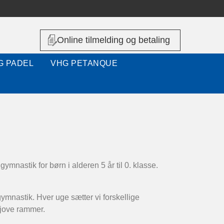
Online tilmelding og betaling
G PADEL
VHG PETANQUE
gymnastik for børn i alderen 5 år til 0. klasse.
mnastik. Hver uge sætter vi forskellige
sjove rammer.