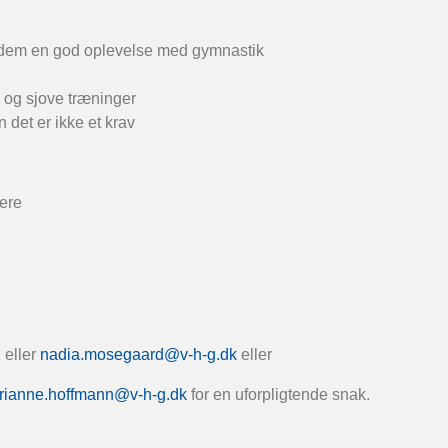
ve dem en god oplevelse med gymnastik
 og sjove træninger
det er ikke et krav
arne trænere
 eller
nadia.mosegaard@v-h-g.dk
eller
rianne.hoffmann@v-h-g.dk
for en uforpligtende snak.