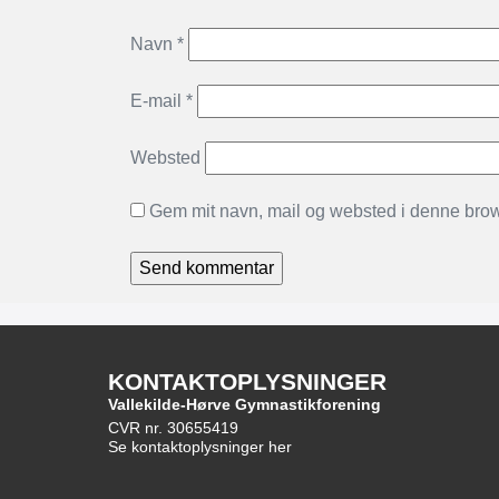
Navn
*
E-mail
*
Websted
Gem mit navn, mail og websted i denne brow
KONTAKTOPLYSNINGER
Vallekilde-Hørve Gymnastikforening
CVR nr. 30655419
Se kontaktoplysninger her