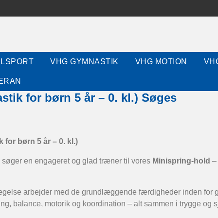
ELSPORT
VHG GYMNASTIK
VHG MOTION
VH
ERAN
tik for børn 5 år – 0. kl.) Søges
 for børn 5 år – 0. kl.)
søger en engageret og glad træner til vores
Minispring-hold
– 
vægelse arbejder med de grundlæggende færdigheder inden for gy
g, balance, motorik og koordination – alt sammen i trygge og 