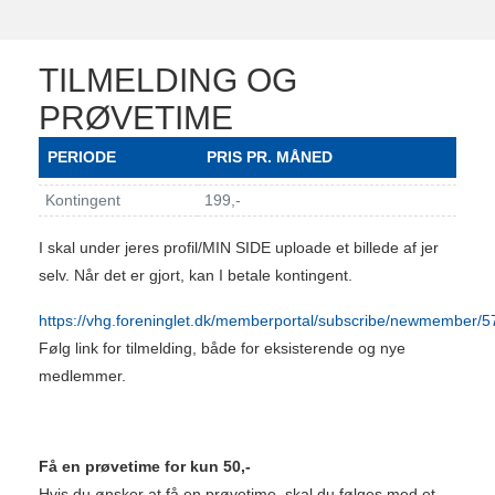
TILMELDING OG
PRØVETIME
PERIODE
PRIS PR. MÅNED
Kontingent
199,-
I skal under jeres profil/MIN SIDE uploade et billede af jer
selv. Når det er gjort, kan I betale kontingent.
https://vhg.foreninglet.dk/memberportal/subscribe/newmember/5
Følg link for tilmelding, både for eksisterende og nye
medlemmer.
Få en prøvetime for kun 50,-
Hvis du ønsker at få en prøvetime, skal du følges med et